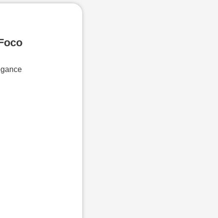
Foco
egance