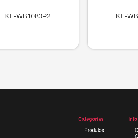
KE-WB1080P2
KE-WB
Categorias
Inf
Produtos
O
C