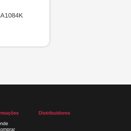
A1084K
ormações
Distribuidores
nde
omprar