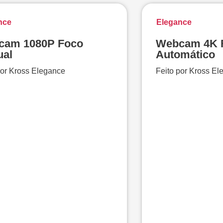
nce
Elegance
cam 1080P Foco
Webcam 4K 
ual
Automático
por Kross Elegance
Feito por Kross El